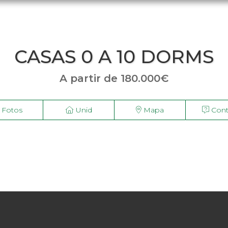
CASAS 0 A 10 DORMS
A partir de 180.000€
Fotos
Unid
Mapa
Cont


