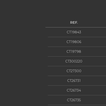
REF.
CT19843
CT19806
CT19798
CT300220
CT27300
CT26731
CT26734
CT26735