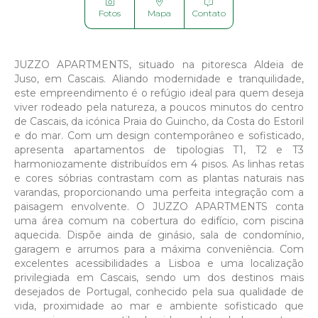



Fotos
Mapa
Contato
JUZZO APARTMENTS, situado na pitoresca Aldeia de
Juso, em Cascais. Aliando modernidade e tranquilidade,
este empreendimento é o refúgio ideal para quem deseja
viver rodeado pela natureza, a poucos minutos do centro
de Cascais, da icónica Praia do Guincho, da Costa do Estoril
e do mar. Com um design contemporâneo e sofisticado,
apresenta apartamentos de tipologias T1, T2 e T3
harmoniozamente distribuídos em 4 pisos. As linhas retas
e cores sóbrias contrastam com as plantas naturais nas
varandas, proporcionando uma perfeita integração com a
paisagem envolvente. O JUZZO APARTMENTS conta
uma área comum na cobertura do edifício, com piscina
aquecida. Dispõe ainda de ginásio, sala de condomínio,
garagem e arrumos para a máxima conveniência. Com
excelentes acessibilidades a Lisboa e uma localização
privilegiada em Cascais, sendo um dos destinos mais
desejados de Portugal, conhecido pela sua qualidade de
vida, proximidade ao mar e ambiente sofisticado que