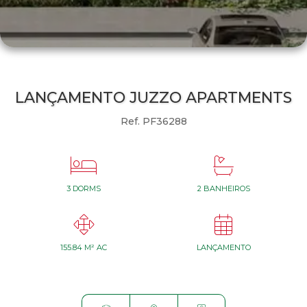
LANÇAMENTO JUZZO APARTMENTS
Ref. PF36288


3 DORMS
2 BANHEIROS


155.84 M² AC
LANÇAMENTO