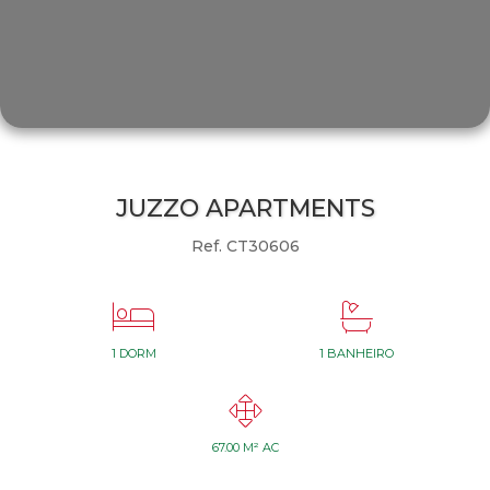
JUZZO APARTMENTS
Ref. CT30606


1 DORM
1 BANHEIRO

67.00 M² AC