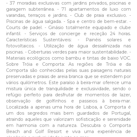
- 37 moradias exclusivas com jardins privados, piscinas e
garagem subterrânea. - 71 apartamentos de luxo com
varandas, terraços e jardins. - Club de praia exclusivo. -
Piscinas de água salgada. - Spa e centro de bem-estar. -
Courts de padel. - Ginásio totalmente equipado e clube
infantil. - Serviços de concierge e receção 24 horas.
Características Sustentáveis: - Painéis solares e
fotovoltaicos. - Utilização de água dessalinizada nas
piscinas. - Coberturas verdes para maior sustentabilidade. -
Materiais ecológicos como bambu e tintas de baixo VOC.
Sobre Tróia e Comporta: As regiões de Tróia e da
Comporta são conhecidas pelas suas paisagens naturais
preservadas e praias de areia branca que se estendem por
vários quilómetros. Este paraíso à beira-mar oferece uma
mistura única de tranquilidade e exclusividade, sendo o
refúgio perfeito para desfrutar de momentos de lazer,
observação de golfinhos e passeios à beira-mar.
Localizada a apenas uma hora de Lisboa, a Comporta é
um dos segredos mais bem guardados de Portugal,
atraindo aqueles que valorizam sofisticação e serenidade
em harmonia com a natureza. Descubra o Comporta
Beach and Golf Resort e viva uma experiência de