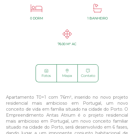


0 DORM
1 BANHEIRO

76.00 M² AC



Fotos
Mapa
Contato
Apartamento T0+1 com 76m², inserido no novo projeto
residencial mais ambicioso em Portugal, um novo
conceito de vida em família situado na cidade do Porto. O
Empreendimento Antas Atrium é o projeto residencial
mais ambicioso em Portugal, um novo conceito familiar
situado na cidade do Porto, será desenvolvido em 6 fases,
dando lugar a um imponente conjunto habitacional de