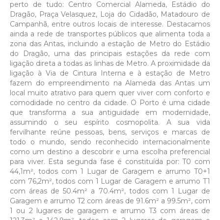
perto de tudo: Centro Comercial Alameda, Estádio do
Dragão, Praça Velasquez, Loja do Cidadão, Matadouro de
Campanhã, entre outros locais de interesse. Destacamos
ainda a rede de transportes públicos que alimenta toda a
zona das Antas, incluindo a estação de Metro do Estádio
do Dragão, uma das principais estações da rede com
ligação direta a todas as linhas de Metro. A proximidade da
ligação à Via de Cintura Interna e à estação de Metro
fazem do empreendimento na Alameda das Antas um
local muito atrativo para quem quer viver com conforto e
comodidade no centro da cidade. O Porto é uma cidade
que transforma a sua antiguidade em modernidade,
assumindo o seu espírito cosmopolita. A sua vida
fervilhante reúne pessoas, bens, serviços e marcas de
todo o mundo, sendo reconhecido internacionalmente
como um destino a descobrir e uma escolha preferencial
para viver. Esta segunda fase é constituída por: T0 com
44,1m², todos com 1 Lugar de Garagem e arrumo T0+1
com 76,2m², todos com 1 Lugar de Garagem e arrumo T1
com áreas de 50.4m² a 70.4m², todos com 1 Lugar de
Garagem e arrumo T2 com áreas de 91.6m² a 99.5m², com
1 ou 2 lugares de garagem e arrumo T3 com áreas de